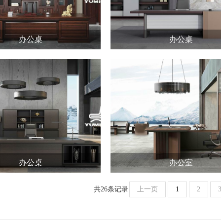
办公桌
办公桌
办公桌
办公室
共26条记录
上一页
1
2