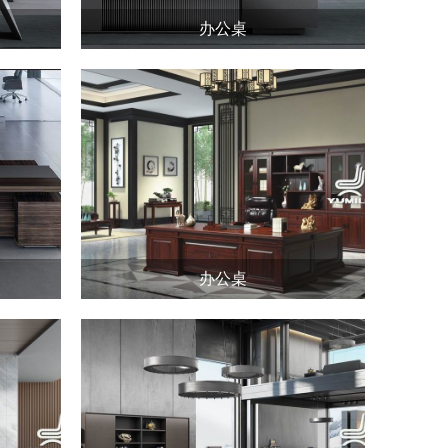
办公桌
办公桌