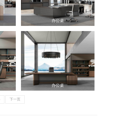
办公桌
办公桌
3
下一页