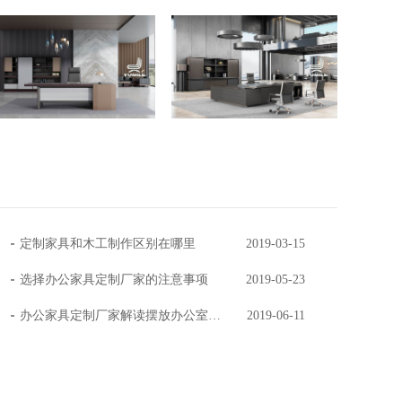
定制家具和木工制作区别在哪里
2019-03-15
选择办公家具定制厂家的注意事项
2019-05-23
办公家具定制厂家解读摆放办公室家具需要注重什么
2019-06-11