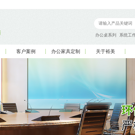
办公桌系列
系统工
客户案例
办公家具定制
关于裕美