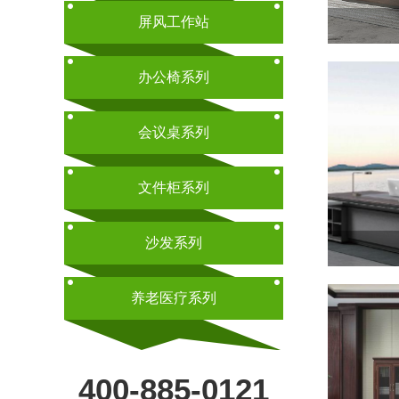
屏风工作站
办公椅系列
会议桌系列
文件柜系列
沙发系列
养老医疗系列
400-885-0121