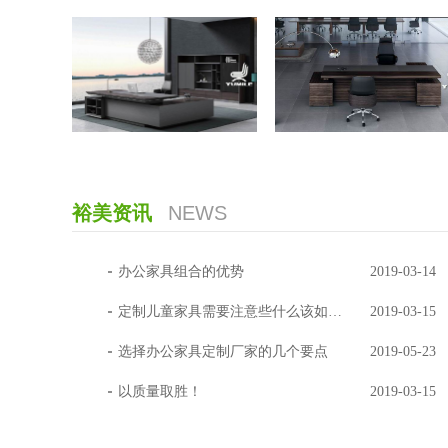
裕美资讯
NEWS
办公家具组合的优势
2019-03-14
定制儿童家具需要注意些什么该如何定制
2019-03-15
选择办公家具定制厂家的几个要点
2019-05-23
以质量取胜！
2019-03-15