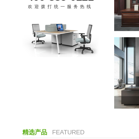
欢迎拨打统一服务热线
精选产品
FEATURED