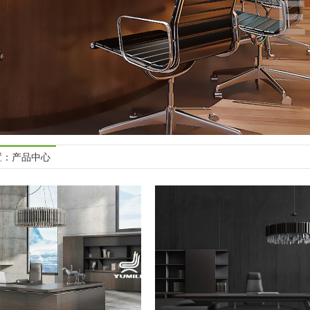
置：产品中心